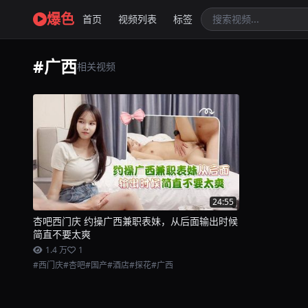
爆色
首页
视频列表
标签
#广西
相关视频
24:55
杏吧西门庆 约操广西兼职表妹，从后面输出时候
简直不要太爽
1.4 万
1
#西门庆
#杏吧
#国产
#酒店
#探花
#广西